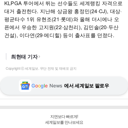
KLPGA 투어에서 뛰는 선수들도 세계랭킹 자격으로
대거 출전한다. 지난해 상금왕 홍정민(24·CJ), 대상·
평균타수 1위 유현조(21·롯데)와 올해 더시에나 오
픈에서 우승한 고지원(22·삼천리), 김민솔(20·두산
건설), 이다연(29·메디힐) 등이 출사표를 던졌다.
최현태 기자
Copyright ⓒ 세계일보. 무단 전재 및 재배포 금지
G
o
o
g
l
e
News
에서 세계일보 팔로우
지면보다 빠르게!
세계일보를 만나보세요