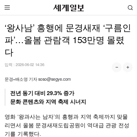
‘왕사남’ 흥행에 문경새재 ‘구름인
파’…올봄 관람객 153만명 몰렸
다
입력 :
2026-06-02 14:36
문경=배소영 기자 soso@segye.com
전년 동기 대비 29.3% 증가
문화 콘텐츠와 지역 축제 시너지
영화 ‘왕과사는 남자’의 흥행과 지역 축제까지 맞물
리면서 올봄 문경새재도립공원이 역대급 관광 전성
기를 기록했다.