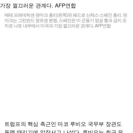
메테 프레데릭센 덴마크 총리(왼쪽)와 페드로 산체스 스페인 총리. 덴
마크는 그린란드 영유권 분쟁, 스페인은 미 군용기 영공 통과 금지 조
치로 나토 내부에서 미국과 가장 껄끄러운 관계다. AFP연합
트럼프의 핵심 측근인 마코 루비오 국무부 장관도
동맹 때리기에 앞장서고 나섰다. 루비오는 최근 유