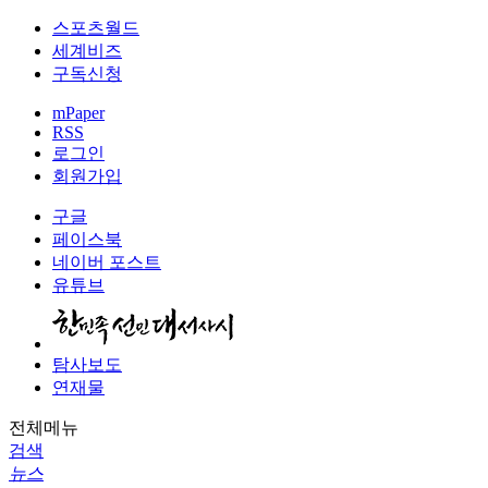
스포츠월드
세계비즈
구독신청
mPaper
RSS
로그인
회원가입
구글
페이스북
네이버 포스트
유튜브
탐사보도
연재물
전체메뉴
검색
뉴스