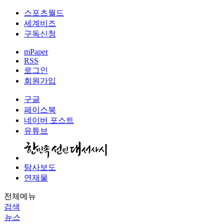
스포츠월드
세계비즈
구독신청
mPaper
RSS
로그인
회원가입
구글
페이스북
네이버 포스트
유튜브
탐사보도
연재물
전체메뉴
검색
뉴스