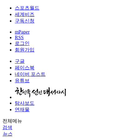
스포츠월드
세계비즈
구독신청
mPaper
RSS
로그인
회원가입
구글
페이스북
네이버 포스트
유튜브
탐사보도
연재물
전체메뉴
검색
뉴스