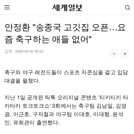
안정환 "송종국 고깃집 오픈…요
즘 축구하는 애들 없어"
입력 :
2026-06-02 09:32
축구와 야구 레전드들이 스포츠 자존심을 걸고 입담
대결을 펼쳤다.
지난 1일 공개된 틱톡 오리지널 콘텐츠 '티키티키 타
카타카 토크토크쇼' 3회에서는 축구팀 김남일, 김영
광, 이근호, 구자철과 야구팀 이대호, 이대형, 윤석
민, 유희관이 출연했다.