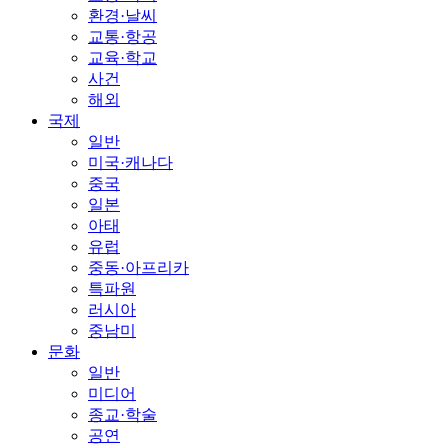
환경·날씨
교통·항공
교육·학교
사건
해외
국제
일반
미국·캐나다
중국
일본
아태
유럽
중동·아프리카
특파원
러시아
중남미
문화
일반
미디어
종교·학술
공연