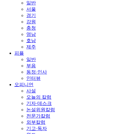
일반
서울
경기
강원
충청
영남
호남
제주
피플
일반
부음
동정·인사
인터뷰
오피니언
사설
오늘의 칼럼
기자·데스크
논설위원칼럼
전문가칼럼
외부칼럼
기고·독자