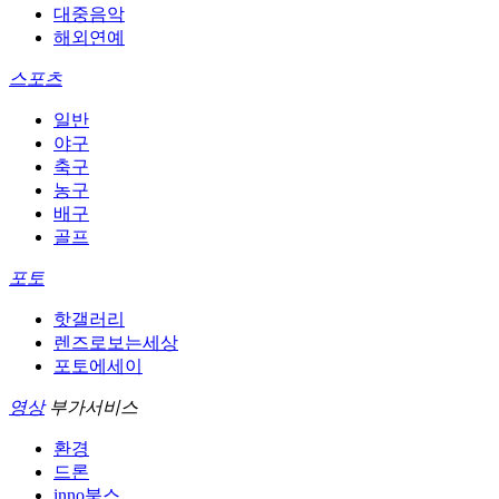
대중음악
해외연예
스포츠
일반
야구
축구
농구
배구
골프
포토
핫갤러리
렌즈로보는세상
포토에세이
영상
부가서비스
환경
드론
inno북스