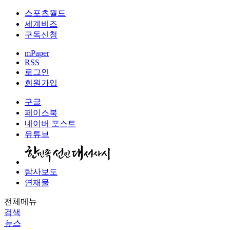
스포츠월드
세계비즈
구독신청
mPaper
RSS
로그인
회원가입
구글
페이스북
네이버 포스트
유튜브
탐사보도
연재물
전체메뉴
검색
뉴스