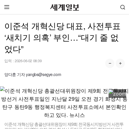
이준석 개혁신당 대표, 사전투표
‘새치기 의혹’ 부인…“대기 줄 없
었다”
입력 :
2026-06-02 08:39
양다훈 기자 yangbs@segye.com
이준석 개혁신당 총괄선대위원장이 제9회 전국동시지방선거 사전투