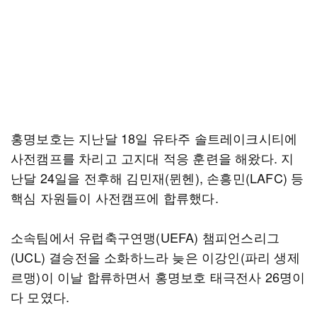
홍명보호는 지난달 18일 유타주 솔트레이크시티에
사전캠프를 차리고 고지대 적응 훈련을 해왔다. 지
난달 24일을 전후해 김민재(뮌헨), 손흥민(LAFC) 등
핵심 자원들이 사전캠프에 합류했다.
소속팀에서 유럽축구연맹(UEFA) 챔피언스리그
(UCL) 결승전을 소화하느라 늦은 이강인(파리 생제
르맹)이 이날 합류하면서 홍명보호 태극전사 26명이
다 모였다.