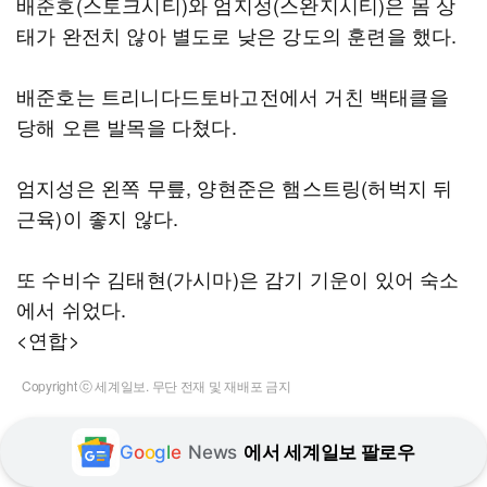
배준호(스토크시티)와 엄지성(스완지시티)은 몸 상
태가 완전치 않아 별도로 낮은 강도의 훈련을 했다.
배준호는 트리니다드토바고전에서 거친 백태클을
당해 오른 발목을 다쳤다.
엄지성은 왼쪽 무릎, 양현준은 햄스트링(허벅지 뒤
근육)이 좋지 않다.
또 수비수 김태현(가시마)은 감기 기운이 있어 숙소
에서 쉬었다.
<연합>
Copyright ⓒ 세계일보. 무단 전재 및 재배포 금지
G
o
o
g
l
e
News
에서 세계일보 팔로우