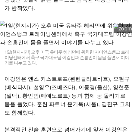
가 반짝였다.
1일(현지시간) 오후 미국 유타주 헤리먼에 위치한 자이언스뱅크 트레
이닝센터에서 축구 국가대표팀 이강인과 손흥민이 몸을 풀면서 이야
기를 나누고 있다.
이강인은 옌스 카스트로프(묀헨글라트바흐), 오현규
(베식타시), 설영우(즈베즈다), 이동경(울산), 양현준
(셀틱), 황인범(페예노르트) 등과 함께 공 돌리기로
몸을 풀었다. 훈련 파트너 윤기욱(서울), 김진규 코치
도 함께했다.
본격적인 전술 훈련으로 넘어가기에 앞서 이강인은