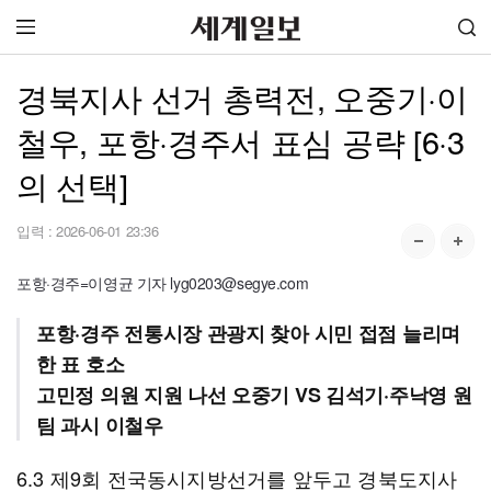
경북지사 선거 총력전, 오중기·이
철우, 포항·경주서 표심 공략 [6·3
의 선택]
입력 :
2026-06-01 23:36
포항·경주=이영균 기자 lyg0203@segye.com
포항·경주 전통시장 관광지 찾아 시민 접점 늘리며
한 표 호소
고민정 의원 지원 나선 오중기 VS 김석기·주낙영 원
팀 과시 이철우
6.3 제9회 전국동시지방선거를 앞두고 경북도지사