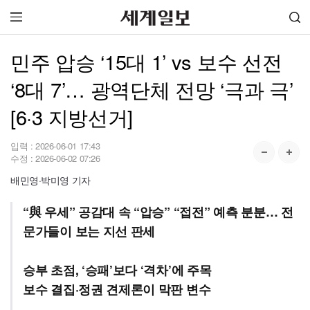
민주 압승 ‘15대 1’ vs 보수 선전
‘8대 7’… 광역단체 전망 ‘극과 극’
[6·3 지방선거]
입력 :
2026-06-01 17:43
수정 :
2026-06-02 07:26
배민영·박미영 기자
“與 우세” 공감대 속 “압승” “접전” 예측 분분… 전
문가들이 보는 지선 판세
승부 초점, ‘승패’보다 ‘격차’에 주목
보수 결집·정권 견제론이 막판 변수