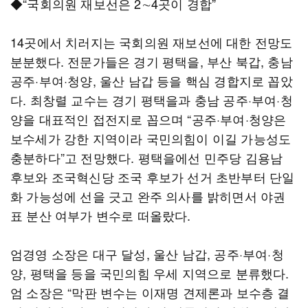
◆“국회의원 재보선은 2∼4곳이 경합”
14곳에서 치러지는 국회의원 재보선에 대한 전망도
분분했다. 전문가들은 경기 평택을, 부산 북갑, 충남
공주·부여·청양, 울산 남갑 등을 핵심 경합지로 꼽았
다. 최창렬 교수는 경기 평택을과 충남 공주·부여·청
양을 대표적인 접전지로 꼽으며 “공주·부여·청양은
보수세가 강한 지역이라 국민의힘이 이길 가능성도
충분하다”고 전망했다. 평택을에선 민주당 김용남
후보와 조국혁신당 조국 후보가 선거 초반부터 단일
화 가능성에 선을 긋고 완주 의사를 밝히면서 야권
표 분산 여부가 변수로 떠올랐다.
엄경영 소장은 대구 달성, 울산 남갑, 공주·부여·청
양, 평택을 등을 국민의힘 우세 지역으로 분류했다.
엄 소장은 “막판 변수는 이재명 견제론과 보수층 결