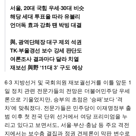
서울, 20대 국힘 우세·30대 비슷
해당 세대 투표율 따라 유불리
언더독 효과 강화 땐 박빙 대결
與, 광역단체장 대구 제외 석권
TK·부울경선 보수 강세 판단도
여론조사 결과마다 달라 치열
재보선 與野 ‘11대 3’ 구도 예상
6·3 지방선거 및 국회의원 재보궐선거를 이틀 앞둔 1
일 정치 관련 전문가들의 전망은 더불어민주당 우세
론으로 기울었지만, 승부의 초점은 ‘승패’보다 ‘격
차’에 맞춰졌다. 전문가들은 민주당이 이재명정부 출
범 이후 첫 전국 단위 선거에서 여당 프리미엄을 누
리고 있다고 보면서도, 서울·부산·충남 등 주요 격전
지에서는 보수층 결집과 정권 견제론이 막판 변수로