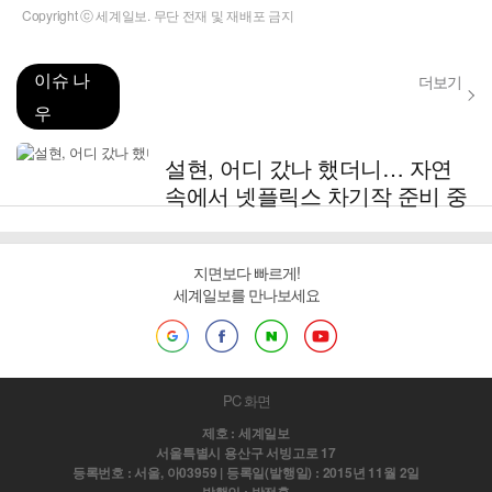
Copyright ⓒ 세계일보. 무단 전재 및 재배포 금지
이슈 나
더보기
우
설현, 어디 갔나 했더니… 자연
속에서 넷플릭스 차기작 준비 중
지면보다 빠르게!
세계일보를 만나보세요
PC 화면
제호 : 세계일보
서울특별시 용산구 서빙고로 17
등록번호 : 서울, 아03959 | 등록일(발행일) : 2015년 11월 2일