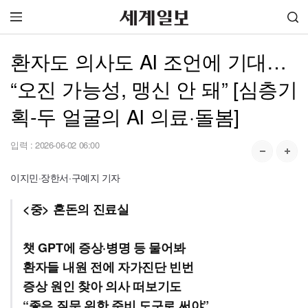
환자도 의사도 AI 조언에 기대…
“오진 가능성, 맹신 안 돼” [심층기
획-두 얼굴의 AI 의료·돌봄]
입력 :
2026-06-02 06:00
이지민·장한서·구예지 기자
<중> 혼돈의 진료실
챗 GPT에 증상·병명 등 물어봐
환자들 내원 전에 자가진단 빈번
증상 원인 찾아 의사 떠보기도
“좋은 질문 위한 준비 도구로 써야”