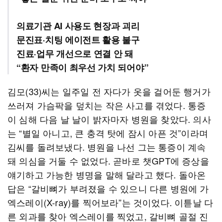
의료기관 AI 사용도 현장과 괴리
문진표·치팅 에이전트 활용 불구
진료·업무 개선으로 연결 안 돼
“환자 만족이 최우선 가치 되어야”
김모(33)씨는 일주일 전 자다가 옷을 걸어둔 행거가
쓰러져 가슴팍을 덮치는 작은 사고를 겪었다. 통증
이 심해 다음 날 날이 밝자마자 병원을 찾았다. 의사
는 “별일 아니고, 큰 충격 탓에 잠시 아픈 것”이라며
김씨를 돌려보냈다. 병원을 나선 그는 통증이 계속
돼 의심을 거둘 수 없었다. 곧바로 챗GPT에 증상을
얘기하고 가능한 병명을 말해 달라고 했다. 돌아온
답은 “갈비뼈가 부려졌을 수 있으니 다른 병원에 가
엑스레이(X-ray)를 찍어보라”는 것이었다. 이튿날 다
른 외과를 찾아 엑스레이를 찍었고, 갈비뼈 골절 진