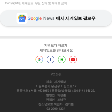
Copyright ⓒ 세계일보. 무단 전재 및 재배포 금지
G
o
o
g
l
e
News
에서 세계일보 팔로우
지면보다 빠르게!
세계일보를 만나보세요
PC 화면
제호 : 세계일보
서울특별시 용산구 서빙고로 17
등록번호 : 서울, 아03959 | 등록일(발행일) : 2015년 11월 2일
발행인 : 박정훈
편집인 : 조남규
청소년보호 책임자 : 김기환
02-2000-1234