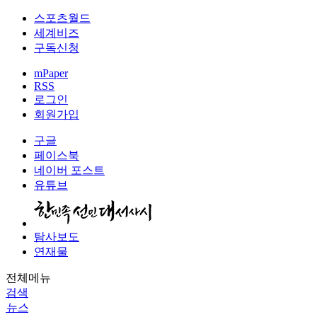
스포츠월드
세계비즈
구독신청
mPaper
RSS
로그인
회원가입
구글
페이스북
네이버 포스트
유튜브
탐사보도
연재물
전체메뉴
검색
뉴스