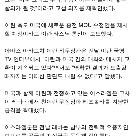
합의가 될 것"이라고 교섭 의지를 재확인했다.
이란 측도 미국에 새로운 종전 MOU 수정안을 제시
할 예정이라고 이란 타스님 통신이 보도했다.
아바스 아라그치 이란 외무장관은 전날 이란 국영
TV 인터뷰에서 "이란과 미국 간의 대화와 메시지 교
환이 지속되고 있다"면서도 "명확한 결과가 도출될
때까지는 어떠한 판단도 내릴 수 없다"고 말했다.
미국과 함께 이란과 전쟁하고 있는 이스라엘은 그사
이 레바논에서 친이란 무장정파 헤즈볼라를 겨냥한
공격을 확대했다.
이스라엘군은 전날 레바논 남부의 전략적 요충지인
보포르를 공군과 지상군을 동원해 장악했다.