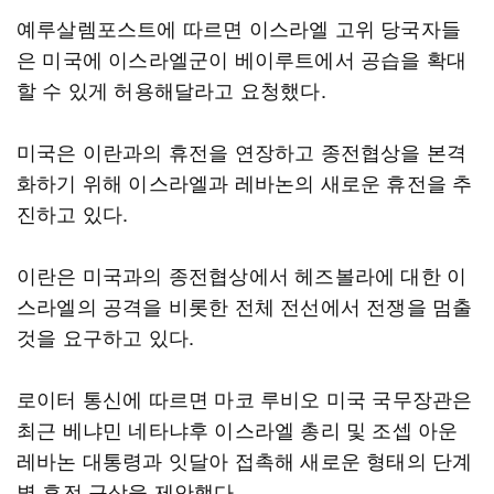
예루살렘포스트에 따르면 이스라엘 고위 당국자들
은 미국에 이스라엘군이 베이루트에서 공습을 확대
할 수 있게 허용해달라고 요청했다.
미국은 이란과의 휴전을 연장하고 종전협상을 본격
화하기 위해 이스라엘과 레바논의 새로운 휴전을 추
진하고 있다.
이란은 미국과의 종전협상에서 헤즈볼라에 대한 이
스라엘의 공격을 비롯한 전체 전선에서 전쟁을 멈출
것을 요구하고 있다.
로이터 통신에 따르면 마코 루비오 미국 국무장관은
최근 베냐민 네타냐후 이스라엘 총리 및 조셉 아운
레바논 대통령과 잇달아 접촉해 새로운 형태의 단계
별 휴전 구상을 제안했다.