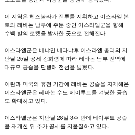
이 지역은 헤즈볼라가 전투를 지휘하고 이스라엘 본
토와 레바논 남부에 주둔 중인 이스라엘군을 향해
수백 발의 로켓을 발사한 곳으로 전해진다.
이스라엘군은 베냐민 네타냐후 이스라엘 총리의 지
난달 25일 공세 강화령에 따라 레바논 남부 전역에
대규모 공습을 단행해 전선을 넓혔다.
이란과 미국의 휴전 기간에 레바논 공습을 자제해온
이스라엘군은 레바논 수도 베이루트를 겨냥한 공습
도 확대하고 있다.
이스라엘군은 지난달 28일 3주 만에 베이루트 공습
을 재개한 뒤 추가 공세를 저울질하고 있다.