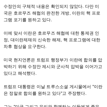
수정안의 구체적 내용은 확인되지 않았다. 다만 미
국은 호르무즈 해협의 완전한 개방, 이란의 핵 프로
그램 포기를 원하고 있다.
이에 맞서 이란은 호르무즈 해협에 대한 통제권 인
정, 대이란제재의 신속한 해제, 핵 프로그램에 대한
차후 협상을 요구한다.
미국 현지언론은 트럼프 행정부가 이란에 합의를 압
박하기 위해 수정안 제시와 군사적 압박을 이어가고
있다고 해석했다.
트럼프 대통령은 이날 트루스소셜 게시물에서 "이란
은 정말로 합의를 원하고 있다"고 주장했다.
그는 "미국 그리고 우리와 함께하는 이들에게 좋은