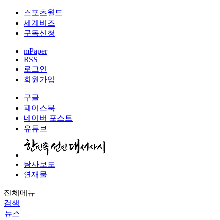
스포츠월드
세계비즈
구독신청
mPaper
RSS
로그인
회원가입
구글
페이스북
네이버 포스트
유튜브
탐사보도
연재물
전체메뉴
검색
뉴스