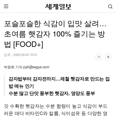
포슬포슬한 식감이 입맛 살려…
초여름 햇감자 100% 즐기는 방
법 [FOOD+]
입력 :
2026-06-03 15:01
박윤희 기자 pyh@segye.com
감자밥부터 감자전까지…제철 햇감자로 만드는 집
밥 메뉴 인기
수분 많고 단맛 풍부한 햇감자, 영양도 풍부
갓 수확한 햇감자는 수분 함량이 높고 식감이 부드
러운 데다 비타민C와 칼륨, 식이섬유 등 다양한 영