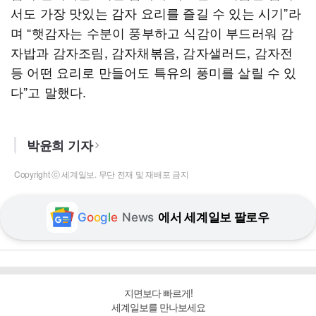
서도 가장 맛있는 감자 요리를 즐길 수 있는 시기”라
며 “햇감자는 수분이 풍부하고 식감이 부드러워 감
자밥과 감자조림, 감자채볶음, 감자샐러드, 감자전
등 어떤 요리로 만들어도 특유의 풍미를 살릴 수 있
다”고 말했다.
박윤희 기자
Copyright ⓒ 세계일보. 무단 전재 및 재배포 금지
G
o
o
g
l
e
News
에서 세계일보 팔로우
지면보다 빠르게!
세계일보를 만나보세요