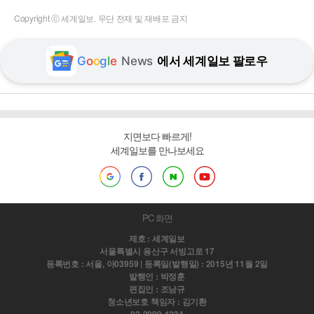
Copyright ⓒ 세계일보. 무단 전재 및 재배포 금지
G
o
o
g
l
e
News
에서 세계일보 팔로우
지면보다 빠르게!
세계일보를 만나보세요
PC 화면
제호 : 세계일보
서울특별시 용산구 서빙고로 17
등록번호 : 서울, 아03959 | 등록일(발행일) : 2015년 11월 2일
발행인 : 박정훈
편집인 : 조남규
청소년보호 책임자 : 김기환