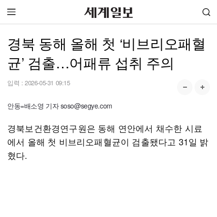
경북 동해 올해 첫 ‘비브리오패혈
균’ 검출…어패류 섭취 주의
입력 :
2026-05-31 09:15
안동=배소영 기자 soso@segye.com
경북보건환경연구원은 동해 연안에서 채수한 시료
에서 올해 첫 비브리오패혈균이 검출됐다고 31일 밝
혔다.