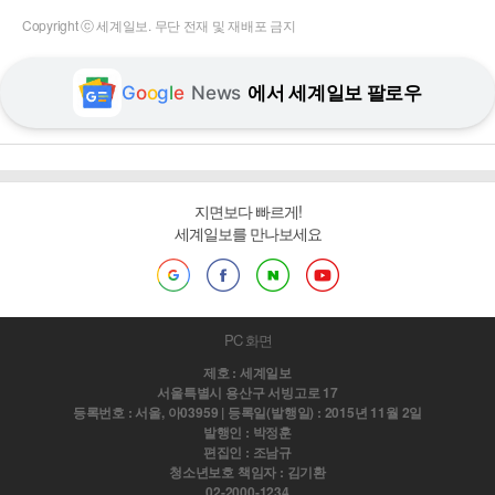
Copyright ⓒ 세계일보. 무단 전재 및 재배포 금지
G
o
o
g
l
e
News
에서 세계일보 팔로우
지면보다 빠르게!
세계일보를 만나보세요
PC 화면
제호 : 세계일보
서울특별시 용산구 서빙고로 17
등록번호 : 서울, 아03959 | 등록일(발행일) : 2015년 11월 2일
발행인 : 박정훈
편집인 : 조남규
청소년보호 책임자 : 김기환
02-2000-1234