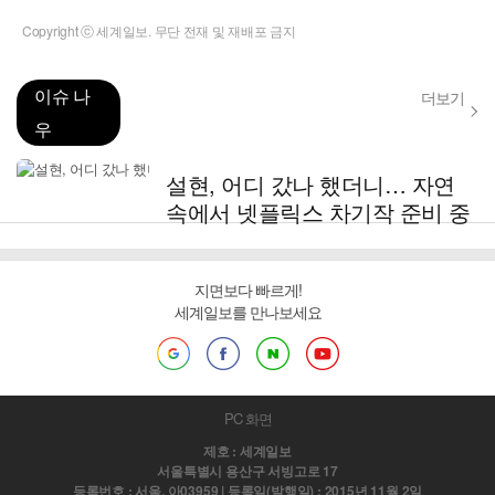
Copyright ⓒ 세계일보. 무단 전재 및 재배포 금지
이슈 나
더보기
우
설현, 어디 갔나 했더니… 자연
속에서 넷플릭스 차기작 준비 중
지면보다 빠르게!
세계일보를 만나보세요
PC 화면
제호 : 세계일보
서울특별시 용산구 서빙고로 17
등록번호 : 서울, 아03959 | 등록일(발행일) : 2015년 11월 2일