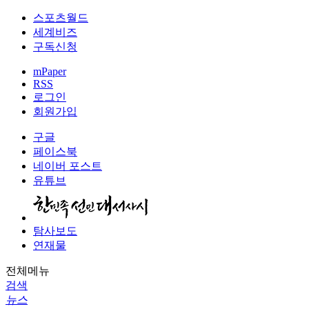
스포츠월드
세계비즈
구독신청
mPaper
RSS
로그인
회원가입
구글
페이스북
네이버 포스트
유튜브
탐사보도
연재물
전체메뉴
검색
뉴스