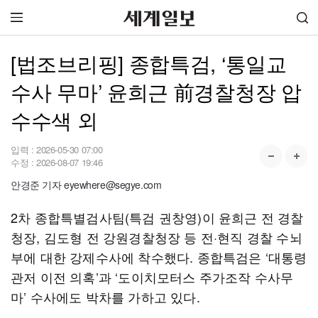
[법조브리핑] 종합특검, ‘통일교
수사 무마’ 윤희근 前경찰청장 압
수수색 외
입력 :
2026-05-30 07:00
수정 :
2026-08-07 19:46
안경준 기자 eyewhere@segye.com
2차 종합특별검사팀(특검 권창영)이 윤희근 전 경찰
청장, 김도형 전 강원경찰청장 등 전·현직 경찰 수뇌
부에 대한 강제수사에 착수했다. 종합특검은 ‘대통령
관저 이전 의혹’과 ‘도이치모터스 주가조작 수사무
마’ 수사에도 박차를 가하고 있다.