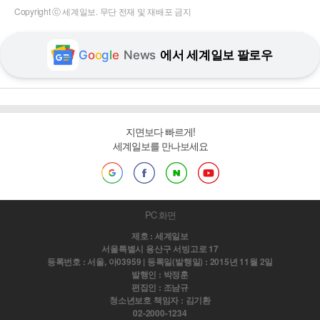
Copyright ⓒ 세계일보. 무단 전재 및 재배포 금지
G
o
o
g
l
e
News
에서 세계일보 팔로우
지면보다 빠르게!
세계일보를 만나보세요
PC 화면
제호 : 세계일보
서울특별시 용산구 서빙고로 17
등록번호 : 서울, 아03959 | 등록일(발행일) : 2015년 11월 2일
발행인 : 박정훈
편집인 : 조남규
청소년보호 책임자 : 김기환
02-2000-1234