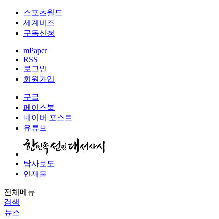
스포츠월드
세계비즈
구독신청
mPaper
RSS
로그인
회원가입
구글
페이스북
네이버 포스트
유튜브
탐사보도
연재물
전체메뉴
검색
뉴스