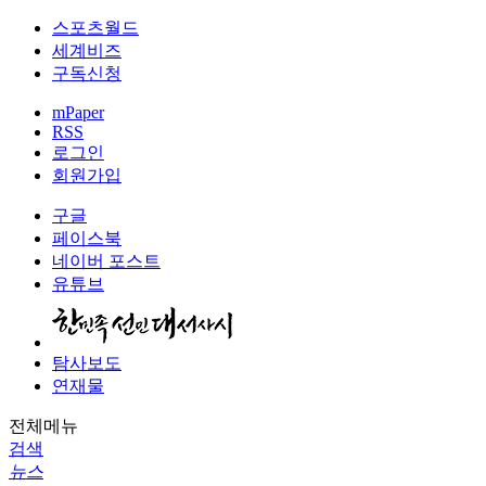
스포츠월드
세계비즈
구독신청
mPaper
RSS
로그인
회원가입
구글
페이스북
네이버 포스트
유튜브
탐사보도
연재물
전체메뉴
검색
뉴스