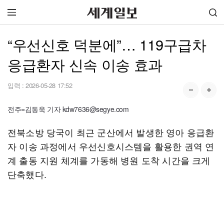
“우선신호 덕분에”… 119구급차
응급환자 신속 이송 효과
입력 :
2026-05-28 17:52
전주=김동욱 기자 kdw7636@segye.com
전북소방 당국이 최근 군산에서 발생한 영아 응급환
자 이송 과정에서 우선신호시스템을 활용한 권역 연
계 출동 지원 체계를 가동해 병원 도착 시간을 크게
단축했다.