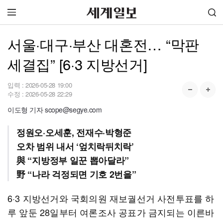
서울·대구·부산 대혼전… “막판
세결집” [6·3 지방선거]
입력 :
2026-05-28 19:00
수정 :
2026-05-28 22:29
이도형 기자 scope@segye.com
정원오·오세훈, 전재수·박형준
오차 범위 내서 ‘엎치락뒤치락’
與 “지방정부 일꾼 뽑아달라”
野 “나라 걱정되면 기호 2번을”
6·3 지방선거와 국회의원 재보궐선거 사전투표를 하
루 앞둔 28일부터 여론조사 공표가 금지되는 이른바