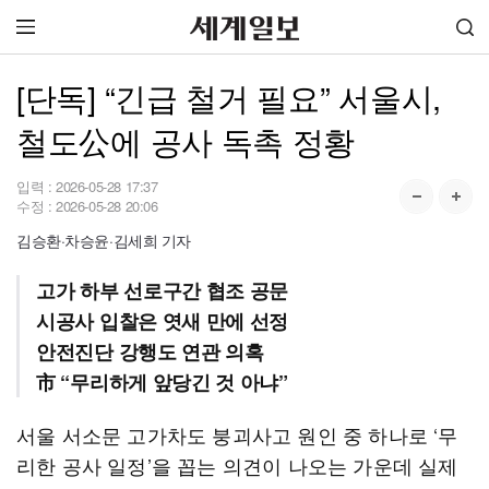
[단독] “긴급 철거 필요” 서울시,
철도公에 공사 독촉 정황
입력 :
2026-05-28 17:37
수정 :
2026-05-28 20:06
김승환·차승윤·김세희 기자
고가 하부 선로구간 협조 공문
시공사 입찰은 엿새 만에 선정
안전진단 강행도 연관 의혹
市 “무리하게 앞당긴 것 아냐”
서울 서소문 고가차도 붕괴사고 원인 중 하나로 ‘무
리한 공사 일정’을 꼽는 의견이 나오는 가운데 실제