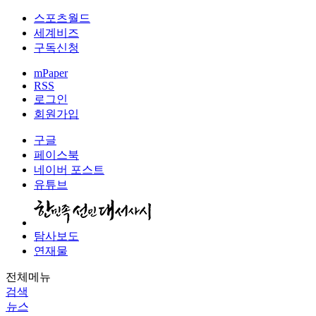
스포츠월드
세계비즈
구독신청
mPaper
RSS
로그인
회원가입
구글
페이스북
네이버 포스트
유튜브
탐사보도
연재물
전체메뉴
검색
뉴스