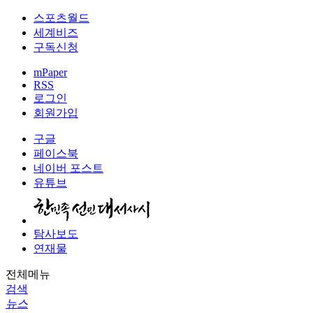
스포츠월드
세계비즈
구독신청
mPaper
RSS
로그인
회원가입
구글
페이스북
네이버 포스트
유튜브
탐사보도
연재물
전체메뉴
검색
뉴스