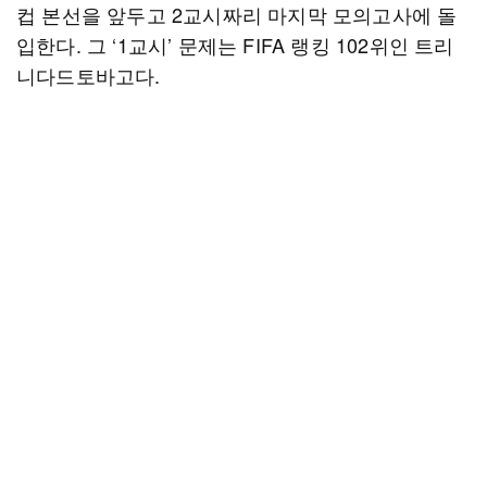
컵 본선을 앞두고 2교시짜리 마지막 모의고사에 돌
입한다. 그 ‘1교시’ 문제는 FIFA 랭킹 102위인 트리
니다드토바고다.