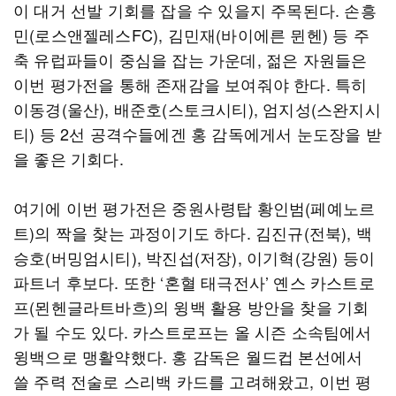
이 대거 선발 기회를 잡을 수 있을지 주목된다. 손흥
민(로스앤젤레스FC), 김민재(바이에른 뮌헨) 등 주
축 유럽파들이 중심을 잡는 가운데, 젊은 자원들은
이번 평가전을 통해 존재감을 보여줘야 한다. 특히
이동경(울산), 배준호(스토크시티), 엄지성(스완지시
티) 등 2선 공격수들에겐 홍 감독에게서 눈도장을 받
을 좋은 기회다.
여기에 이번 평가전은 중원사령탑 황인범(페예노르
트)의 짝을 찾는 과정이기도 하다. 김진규(전북), 백
승호(버밍엄시티), 박진섭(저장), 이기혁(강원) 등이
파트너 후보다. 또한 ‘혼혈 태극전사’ 옌스 카스트로
프(묀헨글라트바흐)의 윙백 활용 방안을 찾을 기회
가 될 수도 있다. 카스트로프는 올 시즌 소속팀에서
윙백으로 맹활약했다. 홍 감독은 월드컵 본선에서
쓸 주력 전술로 스리백 카드를 고려해왔고, 이번 평