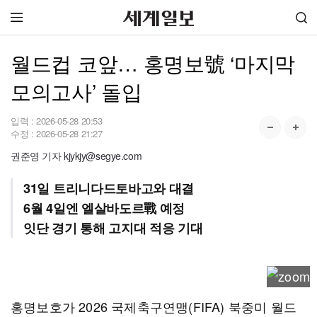
월드컵 코앞… 홍명보號 ‘마지막
모의고사’ 돌입
입력 :
2026-05-28 20:53
수정 :
2026-05-28 21:27
권준영 기자 kjykjy@segye.com
31일 트리니다드토바고와 대결
6월 4일엔 엘살바도르戰 예정
잇단 경기 통해 고지대 적응 기대
홍명보호가 2026 국제축구연맹(FIFA) 북중미 월드