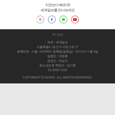
지면보다 빠르게!
세계일보를 만나보세요
PC 화면
제호 : 세계일보
서울특별시 용산구 서빙고로 17
등록번호 : 서울, 아03959 | 등록일(발행일) : 2015년 11월 2일
발행인 : 박정훈
편집인 : 조남규
청소년보호 책임자 : 김기환
02-2000-1234
COPYRIGHT ⓒ SEGYE. ALL RIGHTS RESERVED.