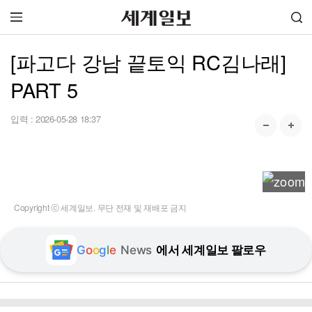
[파고다 강남 끝토익 RC김나래]
PART 5
입력 :
2026-05-28 18:37
Copyright ⓒ 세계일보. 무단 전재 및 재배포 금지
G
o
o
g
l
e
News
에서 세계일보 팔로우