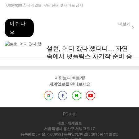
Copyright ⓒ 세계일보. 무단 전재 및 재배포 금지
이슈 나
더보기
우
설현, 어디 갔나 했더니… 자연
속에서 넷플릭스 차기작 준비 중
지면보다 빠르게!
세계일보를 만나보세요
PC 화면
제호 : 세계일보
서울특별시 용산구 서빙고로 17
등록번호 : 서울, 아03959 | 등록일(발행일) : 2015년 11월 2일