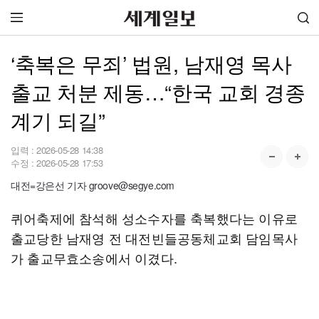
‘축복은 무죄’ 법원, 남재영 목사
출교 처분 제동…“한국 교회 경종
계기 되길”
입력 :
2026-05-28 14:38
수정 :
2026-05-28 17:53
대전=강은선 기자 groove@segye.com
퀴어축제에 참석해 성소수자를 축복했다는 이유로
출교당한 남재영 전 대전빈들공동체교회 담임목사
가 출교무효소송에서 이겼다.