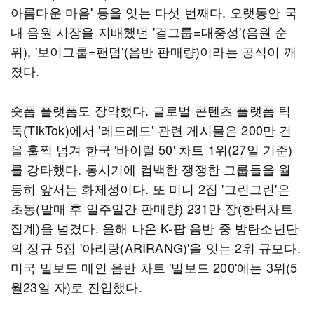
아름다운 마음' 등을 잇는 다섯 번째다. 오랫동안 국
내 음원 시장을 지배했던 '걸그룹=대중성'(음원 순
위), '보이그룹=팬덤'(음반 판매량)이라는 공식이 깨
졌다.
숏폼 플랫폼도 장악했다. 글로벌 콘텐츠 플랫폼 틱
톡(TikTok)에서 '레드레드' 관련 게시물은 200만 건
을 훌쩍 넘겨 한국 '바이럴 50' 차트 1위(27일 기준)
를 강타했다. 동시기에 컴백한 쟁쟁한 그룹들을 월
등히 앞서는 화제성이다. 또 미니 2집 '그린그린'은
초동(발매 후 일주일간 판매량) 231만 장(한터차트
집계)을 넘겼다. 올해 나온 K-팝 음반 중 방탄소년단
의 정규 5집 '아리랑(ARIRANG)'을 잇는 2위 규모다.
미국 빌보드 메인 음반 차트 '빌보드 200'에는 3위(5
월23일 자)로 진입했다.