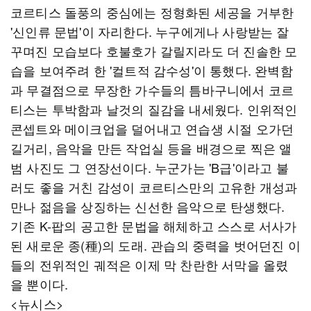
코르티스 돌풍의 중심에는 정형화된 세공을 거부한
'신인류 문법'이 자리한다. 누구에게나 사랑받는 잘
꾸며진 모습보다 호불호가 갈릴지라도 더 진솔한 모
습을 보여주려 한 '컬트적 감수성'이 통했다. 완벽함
과 무결점으로 무장한 가수들의 틈바구니에서 코르
티스는 투박함과 날것의 질감을 내세웠다. 인위적인
콘셉트와 메이크업을 덜어내고 연습생 시절 오가던
길거리, 음악을 만든 작업실 등을 배경으로 찍은 앨
범 사진도 그 연장선이다. 누군가는 'B급'이라고 불
러도 좋을 거친 감성이 코르티스만의 고유한 개성과
만나 젊음을 상징하는 신선한 음악으로 탄생했다.
기존 K-팝의 공고한 문법을 해체하고 스스로 서사가
된 새로운 종(種)의 도래. 관습의 중력을 벗어던진 이
들의 전위적인 궤적은 이제 막 찬란한 서막을 올렸
을 뿐이다.
<뉴시스>