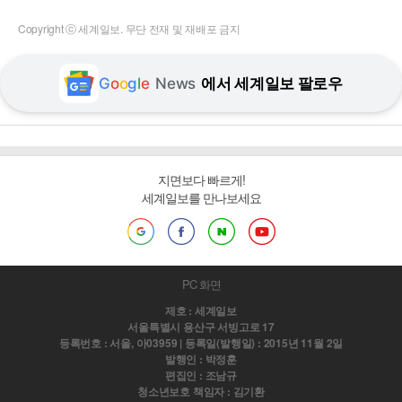
Copyright ⓒ 세계일보. 무단 전재 및 재배포 금지
G
o
o
g
l
e
News
에서 세계일보 팔로우
지면보다 빠르게!
세계일보를 만나보세요
PC 화면
제호 : 세계일보
서울특별시 용산구 서빙고로 17
등록번호 : 서울, 아03959 | 등록일(발행일) : 2015년 11월 2일
발행인 : 박정훈
편집인 : 조남규
청소년보호 책임자 : 김기환