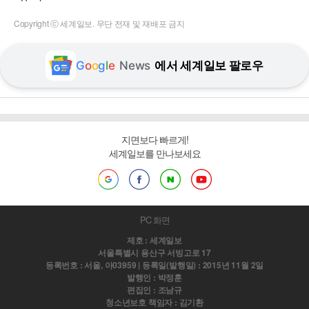
Copyright ⓒ 세계일보. 무단 전재 및 재배포 금지
G
o
o
g
l
e
News
에서 세계일보 팔로우
지면보다 빠르게!
세계일보를 만나보세요
PC 화면
제호 : 세계일보
서울특별시 용산구 서빙고로 17
등록번호 : 서울, 아03959 | 등록일(발행일) : 2015년 11월 2일
발행인 : 박정훈
편집인 : 조남규
청소년보호 책임자 : 김기환