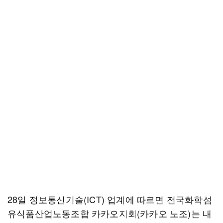
28일 정보통신기술(ICT) 업계에 따르면 전국화학섬
유식품산업노동조합 카카오지회(카카오 노조)는 내