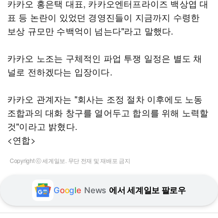
카카오 홍은택 대표, 카카오엔터프라이즈 백상엽 대
표 등 논란이 있었던 경영진들이 지금까지 수령한
보상 규모만 수백억이 넘는다"라고 말했다.
카카오 노조는 구체적인 파업 투쟁 일정은 별도 채
널로 전하겠다는 입장이다.
카카오 관계자는 "회사는 조정 절차 이후에도 노동
조합과의 대화 창구를 열어두고 합의를 위해 노력할
것"이라고 밝혔다.
<연합>
Copyright ⓒ 세계일보. 무단 전재 및 재배포 금지
G
o
o
g
l
e
News
에서 세계일보 팔로우