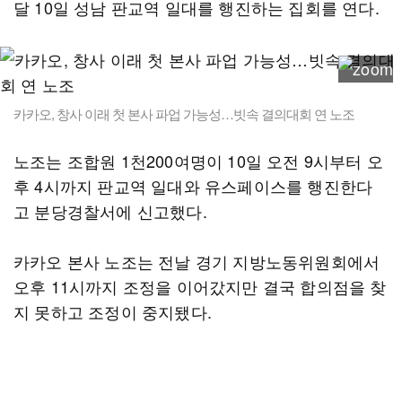
달 10일 성남 판교역 일대를 행진하는 집회를 연다.
카카오, 창사 이래 첫 본사 파업 가능성…빗속 결의대회 연 노조
노조는 조합원 1천200여명이 10일 오전 9시부터 오
후 4시까지 판교역 일대와 유스페이스를 행진한다
고 분당경찰서에 신고했다.
카카오 본사 노조는 전날 경기 지방노동위원회에서
오후 11시까지 조정을 이어갔지만 결국 합의점을 찾
지 못하고 조정이 중지됐다.