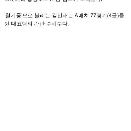
'철기둥'으로 불리는 김민재는 A매치 77경기(4골)를
뛴 대표팀의 간판 수비수다.