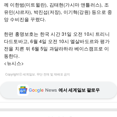
께 이한범(미트윌란), 김태현(가시마 앤틀러스), 조
유민(샤르자), 박진섭(저장), 이기혁(강원) 등으로 중
앙 수비진을 꾸렸다.
한편 홍명보호는 한국 시간 31일 오전 10시 트리니
다드토바고, 6월 4일 오전 10시 엘살바도르와 평가
전을 치른 뒤 6월 5일 과달라하라 베이스캠프로 이
동한다.
<뉴시스>
Copyright ⓒ 세계일보. 무단 전재 및 재배포 금지
G
o
o
g
l
e
News
에서 세계일보 팔로우