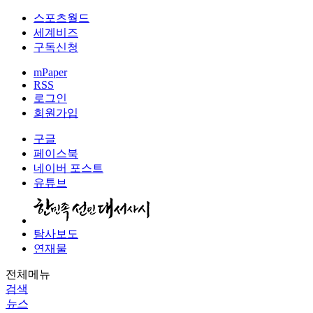
스포츠월드
세계비즈
구독신청
mPaper
RSS
로그인
회원가입
구글
페이스북
네이버 포스트
유튜브
탐사보도
연재물
전체메뉴
검색
뉴스