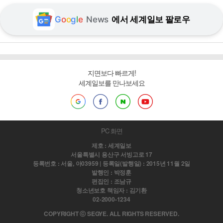
G
o
o
g
l
e
News
에서 세계일보 팔로우
지면보다 빠르게!
세계일보를 만나보세요
PC 화면
제호 : 세계일보
서울특별시 용산구 서빙고로 17
등록번호 : 서울, 아03959 | 등록일(발행일) : 2015년 11월 2일
발행인 : 박정훈
편집인 : 조남규
청소년보호 책임자 : 김기환
02-2000-1234
COPYRIGHT ⓒ SEGYE. ALL RIGHTS RESERVED.