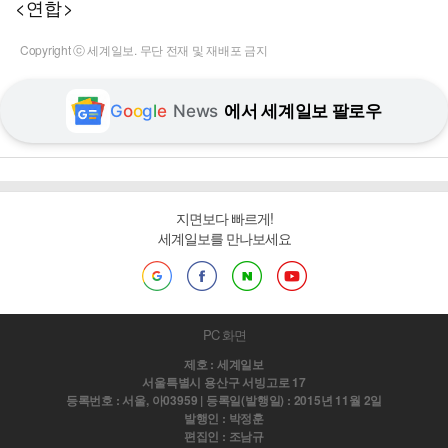
<연합>
Copyright ⓒ 세계일보. 무단 전재 및 재배포 금지
G
o
o
g
l
e
News
에서 세계일보 팔로우
지면보다 빠르게!
세계일보를 만나보세요
PC 화면
제호 : 세계일보
서울특별시 용산구 서빙고로 17
등록번호 : 서울, 아03959 | 등록일(발행일) : 2015년 11월 2일
발행인 : 박정훈
편집인 : 조남규