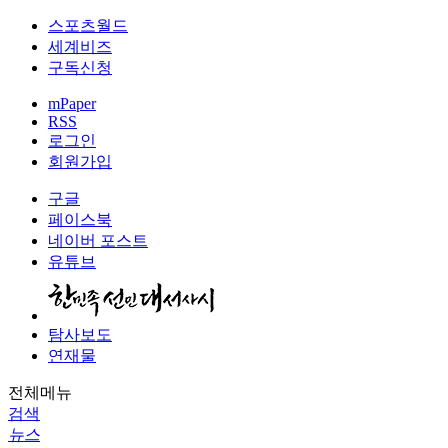
스포츠월드
세계비즈
구독신청
mPaper
RSS
로그인
회원가입
구글
페이스북
네이버 포스트
유튜브
탐사보도
연재물
전체메뉴
검색
뉴스