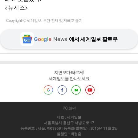
<뉴시스>
Copyright ⓒ 세계일보. 무단 전재 및 재배포 금지
G
o
o
g
l
e
News
에서 세계일보 팔로우
지면보다 빠르게!
세계일보를 만나보세요
PC 화면
제호 : 세계일보
서울특별시 용산구 서빙고로 17
등록번호 : 서울, 아03959 | 등록일(발행일) : 2015년 11월 2일
발행인 : 박정훈