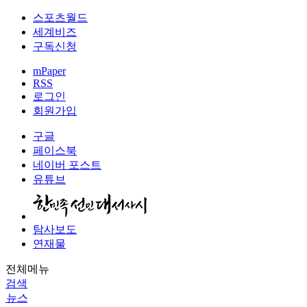
스포츠월드
세계비즈
구독신청
mPaper
RSS
로그인
회원가입
구글
페이스북
네이버 포스트
유튜브
탐사보도
연재물
전체메뉴
검색
뉴스