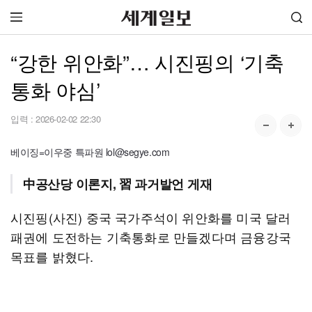
“강한 위안화”… 시진핑의 ‘기축
통화 야심’
입력 :
2026-02-02 22:30
베이징=이우중 특파원 lol@segye.com
中공산당 이론지, 習 과거발언 게재
시진핑(사진) 중국 국가주석이 위안화를 미국 달러
패권에 도전하는 기축통화로 만들겠다며 금융강국
목표를 밝혔다.