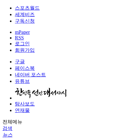
스포츠월드
세계비즈
구독신청
mPaper
RSS
로그인
회원가입
구글
페이스북
네이버 포스트
유튜브
탐사보도
연재물
전체메뉴
검색
뉴스