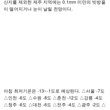
산지를 제외한 제주 지역에는 0.1mm 미만의 빗방울
이 떨어지거나 눈이 날릴 전망이다.
아침 최저기온은 -13~-1도로 예상된다. △서울 -7도
△인천 -6도 △수원 -8도 △춘천 -12도 △강릉 -4도
△청주 -6도 △대전 -6도 △전주 -4도 △광주 -2도 △