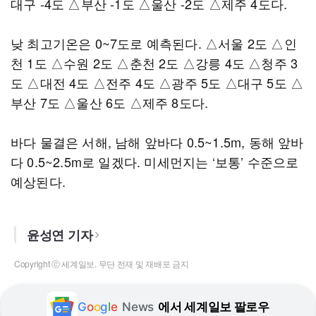
대구 -4도 △부산 -1도 △울산 -2도 △제주 4도다.
낮 최고기온은 0~7도로 예측된다. △서울 2도 △인
천 1도 △수원 2도 △춘천 2도 △강릉 4도 △청주 3
도 △대전 4도 △전주 4도 △광주 5도 △대구 5도 △
부산 7도 △울산 6도 △제주 8도다.
바다 물결은 서해, 남해 앞바다 0.5~1.5m, 동해 앞바
다 0.5~2.5m로 일겠다. 미세먼지는 ‘보통’ 수준으로
예상된다.
윤성연 기자
Copyright ⓒ 세계일보. 무단 전재 및 재배포 금지
G
o
o
g
l
e
News
에서 세계일보 팔로우